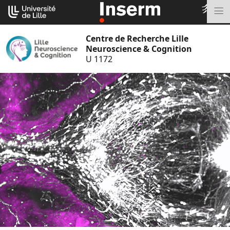
Aller
Cookies management panel
au
M
contenu
Centre de Recherche Lille
Neuroscience & Cognition
U 1172