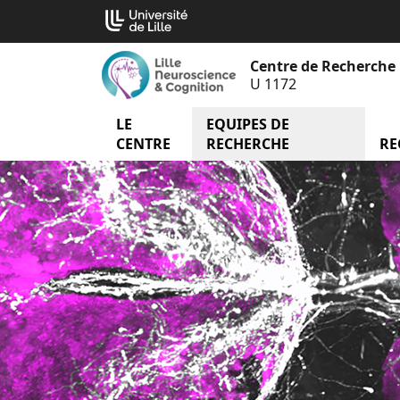
Aller
Cookies management panel
au
contenu
Centre de Recherche 
U 1172
LE
menu Le Centre
EQUIPES DE
menu
CENTRE
RECHERCHE
RE