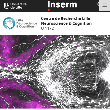
Aller
Cookies management panel
au
M
contenu
Centre de Recherche Lille
Neuroscience & Cognition
U 1172