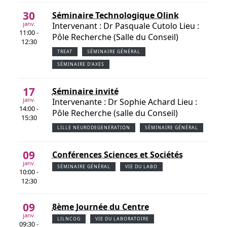
30
Séminaire Technologique Olink
janv.
Intervenant : Dr Pasquale Cutolo Lieu :
11:00 -
Pôle Recherche (Salle du Conseil)
12:30
TREAT
SÉMINAIRE GÉNÉRAL
SÉMINAIRE D'AXES
17
Séminaire invité
janv.
Intervenante : Dr Sophie Achard Lieu :
14:00 -
Pôle Recherche (salle du Conseil)
15:30
LILLE NEURODEGENERATION
SÉMINAIRE GÉNÉRAL
09
Conférences Sciences et Sociétés
janv.
SÉMINAIRE GÉNÉRAL
VIE DU LABO
10:00 -
12:30
09
8ème Journée du Centre
janv.
LILNCOG
VIE DU LABORATOIRE
09:30 -