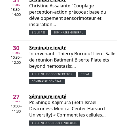
31
mars
Christine Assaiante "Couplage
13:30 -
perception-action précoce : base du
14:00
développement sensorimoteur et
inspiration…
LILLE PSI
SÉMINAIRE GÉNÉRAL
30
Séminaire invité
mars
Intervenant : Thierry Burnouf Lieu : Salle
10:30 -
de réunion Batiment Biserte Platelets
12:00
beyond hemostasis:…
LILLE NEURODEGENERATION
TREAT
SÉMINAIRE GÉNÉRAL
27
Séminaire invité
mars
Pr. Shingo Kajimura (Beth Israel
10:00 -
Deaconess Medical Center Harvard
11:30
University) « Comment les cellules…
LILLE NEUROENDOCRINOLOGIE