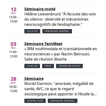
12
Séminaire invité
févr.
Hélène Loevenbruck "À l’écoute des voix
13:30 -
du silence : diversité et mécanismes
15:00
neurocognitifs de l’endophasie."
LILLE PSI
SÉMINAIRE GÉNÉRAL
03
Séminaire TechMeet
févr.
« IRM multimodale et translationnelle en
11:00 -
neurosciences » par Nacim Betrouni.
12:00
Salle de réunion Biserte
LILNCOG
TREAT
SÉMINAIRE D'AXES
28
Séminaire
janv.
Muriel Darmon. "anorexie, inégalité de
10:30 -
santé, AVC, ce que le regard
12:00
sociologique peut apporter à l'étude la…
INTERACTION
SÉMINAIRE GÉNÉRAL