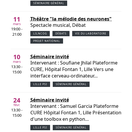
SÉMINAIRE GÉNÉRAL
11
Théâtre "la mélodie des neurones"
mars
Spectacle musical, Débat
19:00 -
21:00
LILNCOG
DÉBATS
VIE DU LABORATOIRE
PROJET NATIONAL
10
Séminaire invité
mars
Intervenant : Soufiane Jhilal Plateforme
13:30 -
CURE, Hôpital Fontan 1, Lille Vers une
15:00
interface cerveau-ordinateur…
LILLE PSI
SÉMINAIRE GÉNÉRAL
24
Séminaire invité
févr.
Intervenant : Samuel Garcia Plateforme
13:30 -
CURE Hôpital Fontan 1, Lille Présentation
15:00
d'une toolbox en python…
LILLE PSI
SÉMINAIRE GÉNÉRAL