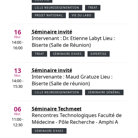
LILLE NEURODEGENERATION
TREAT
PROJET NATIONAL
VIE DU LABO
16
Séminaire invité
févr.
Intervenant : Dr. Etienne Labyt Lieu :
14:00 -
Biserte (Salle de Réunion)
16:00
TREAT
SÉMINAIRE D'AXES
EXPERTISE
13
Séminaire invité
févr.
Intervenante : Maud Gratuze Lieu :
14:00 -
Biserte (Salle de réunion)
15:30
LILLE NEURODEGENERATION
SÉMINAIRE GÉNÉRAL
06
Séminaire Techmeet
févr.
Rencontres Technologiques Faculté de
11:00 -
Médecine - Pôle Recherche - Amphi A
12:30
SÉMINAIRE D'AXES