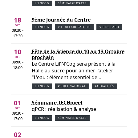
LILNCOG
SÉMINAIRE D'AXES
18
9ème Journée du Centre
oct.
LILNCOG
VIE DU LABORATOIRE
VIE DU LABO
09:30 -
17:30
10
Fête de la Science du 10 au 13 Octobre
prochain
oct.
09:00 -
Le Centre Lil'N'Cog sera présent à la
18:00
Halle au sucre pour animer l'atelier
"L'eau : élément essentiel de…
LILNCOG
PROJET NATIONAL
ACTUALITÉS
01
Séminaire TECHmeet
oct.
qPCR : réalisation & analyse
09:30 -
17:00
LILNCOG
SÉMINAIRE D'AXES
02