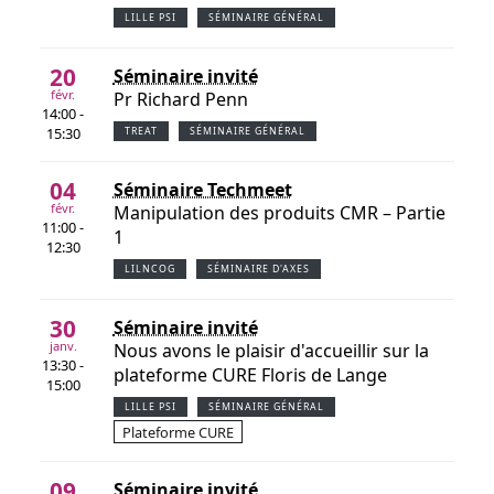
LILLE PSI
SÉMINAIRE GÉNÉRAL
20
Séminaire invité
févr.
Pr Richard Penn
14:00 -
15:30
TREAT
SÉMINAIRE GÉNÉRAL
04
Séminaire Techmeet
févr.
Manipulation des produits CMR – Partie
11:00 -
1
12:30
LILNCOG
SÉMINAIRE D'AXES
30
Séminaire invité
janv.
Nous avons le plaisir d'accueillir sur la
13:30 -
plateforme CURE Floris de Lange
15:00
LILLE PSI
SÉMINAIRE GÉNÉRAL
Plateforme CURE
09
Séminaire invité