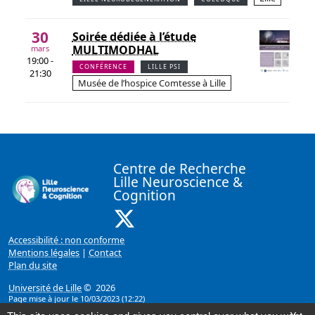
30
Soirée dédiée à l’étude
MULTIMODHAL
mars
19:00 -
CONFÉRENCE
LILLE PSI
21:30
Musée de l’hospice Comtesse à Lille
Centre de Recherche
Lille Neuroscience &
Cognition
X ( Nouvelle fenêtre)
Accessibilité : non conforme
Mentions légales
|
Contact
Plan du site
Université de Lille
© 2026
Page mise à jour le 10/03/2023 (12:22)