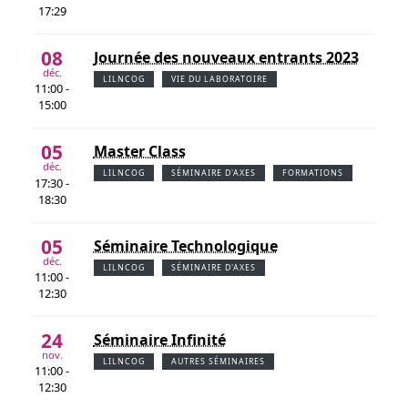
17:29
08
Journée des nouveaux entrants 2023
déc.
LILNCOG
VIE DU LABORATOIRE
11:00 -
15:00
05
Master Class
déc.
LILNCOG
SÉMINAIRE D'AXES
FORMATIONS
17:30 -
18:30
05
Séminaire Technologique
déc.
LILNCOG
SÉMINAIRE D'AXES
11:00 -
12:30
24
Séminaire Infinité
nov.
LILNCOG
AUTRES SÉMINAIRES
11:00 -
12:30