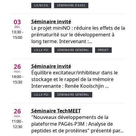
LILNCOG
SÉMINAIRE D'AXES
03
Séminaire invité
déc.
Le projet miniNO : réduire les effets de la
13:30 -
prématurité sur le développement à
15:00
long terme. Intervenant :…
LILLE PSI
SÉMINAIRE GÉNÉRAL
PROJET
26
Séminaire invité
nov.
Équilibre excitateur/inhibiteur dans le
14:00 -
stockage et le rappel de la mémoire
15:30
Intervenante : Renée Koolschjin …
LILLE PSI
SÉMINAIRE GÉNÉRAL
26
Séminaire TechMEET
nov.
"Nouveaux développements de la
11:00 -
plateforme PAGés-P3M : Analyse de
12:30
peptides et de protéines" présenté par…