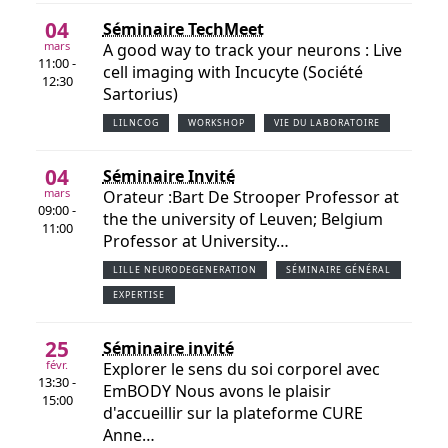
04
Séminaire TechMeet
mars
A good way to track your neurons : Live
11:00 -
cell imaging with Incucyte (Société
12:30
Sartorius)
LILNCOG
WORKSHOP
VIE DU LABORATOIRE
04
Séminaire Invité
mars
Orateur :Bart De Strooper Professor at
09:00 -
the the university of Leuven; Belgium
11:00
Professor at University…
LILLE NEURODEGENERATION
SÉMINAIRE GÉNÉRAL
EXPERTISE
25
Séminaire invité
févr.
Explorer le sens du soi corporel avec
13:30 -
EmBODY Nous avons le plaisir
15:00
d'accueillir sur la plateforme CURE
Anne…