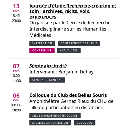
13
Journée d'étude Recherche-création et
soin : archives, récits, voix,
nov.
13:45 -
expériences
23:00
Organisée par le Cercle de Recherche
Interdisciplinaire sur les Humanités
Médicales
INTERACTION
CONFÉRENCES DE L'IRHIS
CONFÉRENCE
ACTUALITÉS
07
Séminaire invité
nov.
Intervenant : Benjamin Dehay
10:00 -
11:30
SÉMINAIRE GÉNÉRAL
06
Colloque du Club des Belles Souris
nov.
Amphithéâtre Gernez Rieux du CHU de
09:00 -
Lille ou participation en distanciel.
18:00
LILLE NEUROENDOCRINOLOGIE
ATELIERS DE FORMATION
COLLOQUE