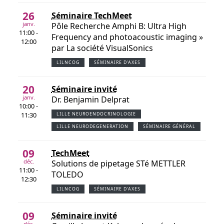
26
Séminaire TechMeet
janv.
Pôle Recherche Amphi B: Ultra High
11:00 -
Frequency and photoacoustic imaging »
12:00
par La société VisualSonics
LILNCOG
SÉMINAIRE D'AXES
20
Séminaire invité
janv.
Dr. Benjamin Delprat
10:00 -
11:30
LILLE NEUROENDOCRINOLOGIE
LILLE NEURODEGENERATION
SÉMINAIRE GÉNÉRAL
09
TechMeet
déc.
Solutions de pipetage STé METTLER
11:00 -
TOLEDO
12:30
LILNCOG
SÉMINAIRE D'AXES
09
Séminaire invité
déc.