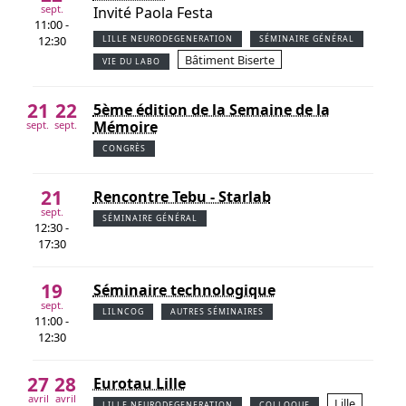
sept.
Invité Paola Festa
11:00 -
12:30
LILLE NEURODEGENERATION
SÉMINAIRE GÉNÉRAL
Bâtiment Biserte
VIE DU LABO
21
22
5ème édition de la Semaine de la
Mémoire
sept.
sept.
CONGRÈS
21
Rencontre Tebu - Starlab
sept.
SÉMINAIRE GÉNÉRAL
12:30 -
17:30
19
Séminaire technologique
sept.
LILNCOG
AUTRES SÉMINAIRES
11:00 -
12:30
27
28
Eurotau Lille
avril
avril
Lille
LILLE NEURODEGENERATION
COLLOQUE