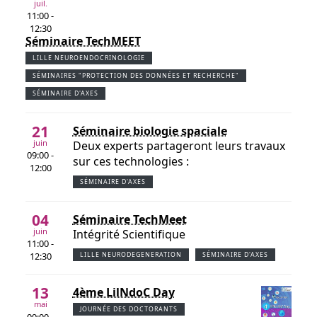
juil.
11:00 -
12:30
Séminaire TechMEET
LILLE NEUROENDOCRINOLOGIE
SÉMINAIRES "PROTECTION DES DONNÉES ET RECHERCHE"
SÉMINAIRE D'AXES
21
Séminaire biologie spaciale
juin
Deux experts partageront leurs travaux
09:00 -
sur ces technologies :
12:00
SÉMINAIRE D'AXES
04
Séminaire TechMeet
juin
Intégrité Scientifique
11:00 -
12:30
LILLE NEURODEGENERATION
SÉMINAIRE D'AXES
13
4ème LilNdoC Day
mai
JOURNÉE DES DOCTORANTS
09:00 -