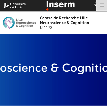
Aller
Cookies management panel
au
M
contenu
Centre de Recherche Lille
Neuroscience & Cognition
U 1172