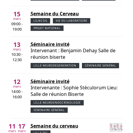
15
Semaine du Cerveau
mars
LILNCOG
VIE DU LABORATOIRE
09:00 -
PROJET NATIONAL
19:00
13
Séminaire invité
mars
Intervenant : Benjamin Dehay Salle de
10:30 -
réunion biserte
12:30
LILLE NEURODEGENERATION
SÉMINAIRE GÉNÉRAL
12
Séminaire invité
mars
Intervenante : Sophie Stéculorum Lieu:
14:00 -
Salle de réunion Biserte
16:00
LILLE NEUROENDOCRINOLOGIE
SÉMINAIRE GÉNÉRAL
11
17
Semaine du cerveau
mars
mars
LILLE PSI