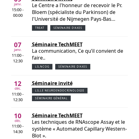
janv.
Le Centre a l'honneur de recevoir le Pr.
15:00 -
Bloem (spécialiste du Parkinson) de
00:00
l'Université de Nijmegen Pays-Bas…
TREAT
SÉMINAIRE D'AXES
07
Séminaire TechMEET
janv.
La communication, Ce qu’il convient de
11:00 -
faire..
12:30
LILNCOG
SÉMINAIRE D'AXES
12
Séminaire invité
déc.
LILLE NEUROENDOCRINOLOGIE
11:00 -
SÉMINAIRE GÉNÉRAL
12:30
10
Séminaire TechMEET
déc.
Les techniques de RNAscope Assay et le
11:00 -
système « Automated Capillary Western-
14:30
Blot ».