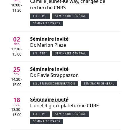
Camille Jeunet-Kelway, chargée de
10:00 -
recherche CNRS
11:30
LILLE PSI
SÉMINAIRE GÉNÉRAL
SÉMINAIRE D'AXES
02
Séminaire invité
déc.
Dr. Marion Plaze
13:30 -
15:00
LILLE PSI
SÉMINAIRE GÉNÉRAL
25
Séminaire invité
nov.
Dr. Flavie Strappazzon
14:30 -
16:00
LILLE NEURODEGENERATION
SÉMINAIRE GÉNÉRAL
18
Séminaire invité
nov.
Lionel Rigoux plateforme CURE
13:30 -
15:00
LILLE PSI
SÉMINAIRE GÉNÉRAL
SÉMINAIRE D'AXES