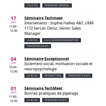
LILLE PSI
SÉMINAIRE GÉNÉRAL
17
Séminaire Techmeet
juin
Intervenants : Sophie Halliez A&T, UMR
11:00 -
1172 Sercan Deniz, Senior Sales
12:30
Manager
LILNCOG
LILLE NEURODEGENERATION
SÉMINAIRE D'AXES
04
Séminaire Exceptionnel
juin
Isolement social, motivation sociale et
10:30 -
neuropsychologie
12:30
LILNCOG
INTERACTION
SÉMINAIRE D'AXES
01
Séminaire TechMeet
avril
Bonnes pratiques de pipetage
11:00 -
12:30
LILNCOG
SÉMINAIRE D'AXES