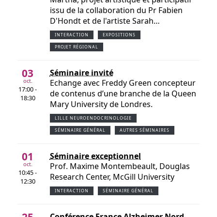
issu de la collaboration du Pr Fabien
D'Hondt et de l'artiste Sarah…
INTERACTION
EXPOSITIONS
PROJET RÉGIONAL
03
Séminaire invité
oct.
Echange avec Freddy Green concepteur
17:00 -
de contenus d’une branche de la Queen
18:30
Mary University de Londres.
LILLE NEUROENDOCRINOLOGIE
SÉMINAIRE GÉNÉRAL
AUTRES SÉMINAIRES
01
Séminaire exceptionnel
oct.
Prof. Maxime Montembeault, Douglas
10:45 -
Research Center, McGill University
12:30
INTERACTION
SÉMINAIRE GÉNÉRAL
25
Conférence France Alzheimer Nord