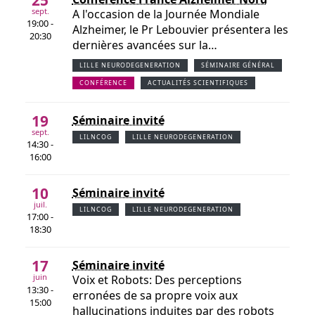
sept.
A l'occasion de la Journée Mondiale
19:00 -
Alzheimer, le Pr Lebouvier présentera les
20:30
dernières avancées sur la…
LILLE NEURODEGENERATION
SÉMINAIRE GÉNÉRAL
CONFÉRENCE
ACTUALITÉS SCIENTIFIQUES
19
Séminaire invité
sept.
LILNCOG
LILLE NEURODEGENERATION
14:30 -
16:00
10
Séminaire invité
juil.
LILNCOG
LILLE NEURODEGENERATION
17:00 -
18:30
17
Séminaire invité
juin
Voix et Robots: Des perceptions
13:30 -
erronées de sa propre voix aux
15:00
hallucinations induites par des robots