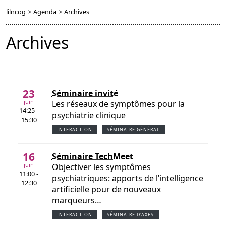
lilncog
>
Agenda
>
Archives
Archives
23
Séminaire invité
juin
Les réseaux de symptômes pour la
14:25 -
psychiatrie clinique
15:30
INTERACTION
SÉMINAIRE GÉNÉRAL
16
Séminaire TechMeet
juin
Objectiver les symptômes
11:00 -
psychiatriques: apports de l’intelligence
12:30
artificielle pour de nouveaux
marqueurs…
INTERACTION
SÉMINAIRE D'AXES