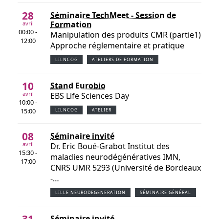
28
Séminaire TechMeet - Session de
Formation
avril
00:00 -
Manipulation des produits CMR (partie1)
12:00
Approche réglementaire et pratique
LILNCOG
ATELIERS DE FORMATION
10
Stand Eurobio
avril
EBS Life Sciences Day
10:00 -
15:00
LILNCOG
ATELIER
08
Séminaire invité
avril
Dr. Eric Boué-Grabot Institut des
15:30 -
maladies neurodégénératives IMN,
17:00
CNRS UMR 5293 (Université de Bordeaux
-…
LILLE NEURODEGENERATION
SÉMINAIRE GÉNÉRAL
Séminaire invité