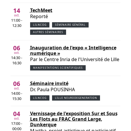
14
TechMeet
oct.
Reporté
11:00 -
12:30
LILNCOG
SÉMINAIRE GÉNÉRAL
AUTRES SÉMINAIRES
06
Inauguration de l'expo « Intelligence
numérique »
oct.
14:30 -
Par le Centre Inria de l'Université de Lille
16:30
MANIFESTATIONS SCIENTIFIQUES
06
Séminaire invité
oct.
Dr. Paula POUSINHA
14:00 -
15:30
LILNCOG
LILLE NEURODEGENERATION
04
Vernissage de l'exposition Sur et Sous
Les Flots au FRAC Grand Large,
oct.
17:00 -
Dunkerque
00:00
Martha, projet artistique et participatif