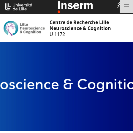
Aller
Cookies management panel
au
M
contenu
Centre de Recherche Lille
Neuroscience & Cognition
U 1172