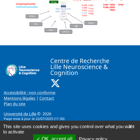
Centre de Recherche
Lille Neuroscience &
Cognition
X ( Nouvelle fenêtre)
Accessibilité : non conforme
Mentions légales
|
Contact
Plan du site
Université de Lille
© 2026
Page mise à jour le 22/07/2025 (11:30)
This site uses cookies and gives you control over what you want
X
to activate
OK, accept all
Privacy policy