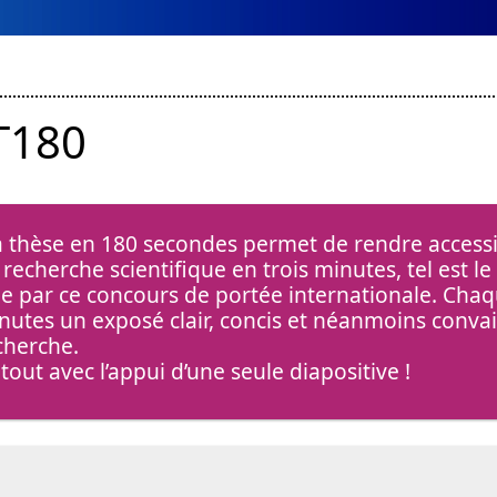
T180
 thèse en 180 secondes permet de rendre accessi
 recherche scientifique en trois minutes, tel est l
de par ce concours de portée internationale. Chaqu
nutes un exposé clair, concis et néanmoins convai
cherche.
 tout avec l’appui d’une seule diapositive !