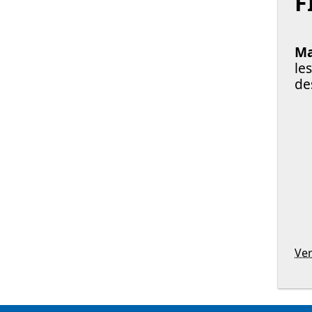
F
Ma
le
de
Ver