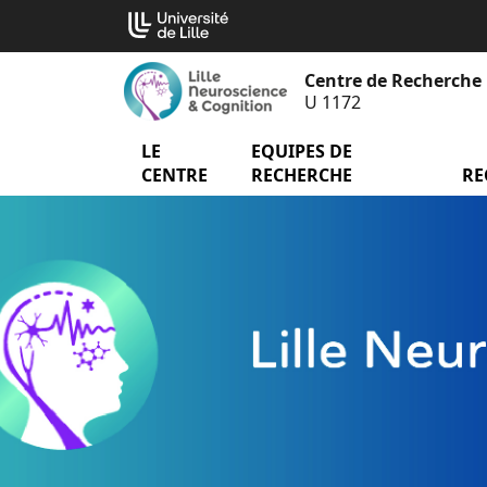
Aller
Cookies management panel
au
contenu
Centre de Recherche 
U 1172
LE
menu Le Centre
EQUIPES DE
menu
CENTRE
RECHERCHE
RE