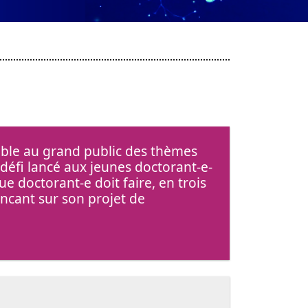
ble au grand public des thèmes
e défi lancé aux jeunes doctorant-e-
e doctorant-e doit faire, en trois
ncant sur son projet de