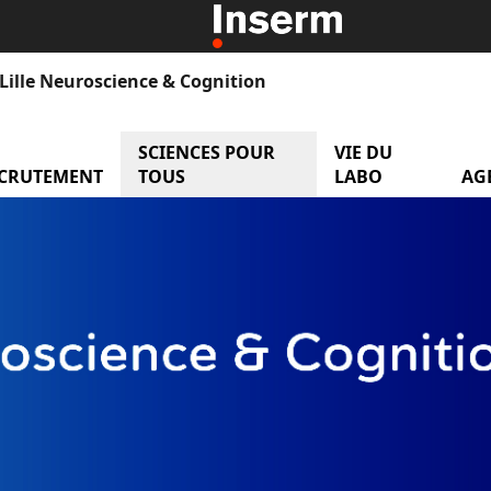
Lille Neuroscience & Cognition
 Equipes de Recherche
SCIENCES POUR
menu Sciences pour
VIE DU
menu
CRUTEMENT
menu Recrutement
TOUS
LABO
AG