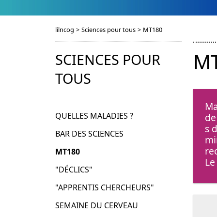
lilncog
>
Sciences pour tous
>
MT180
M
SCIENCES POUR
TOUS
Ma
QUELLES MALADIES ?
de
s 
BAR DES SCIENCES
mi
re
MT180
Le
"DÉCLICS"
"APPRENTIS CHERCHEURS"
SEMAINE DU CERVEAU