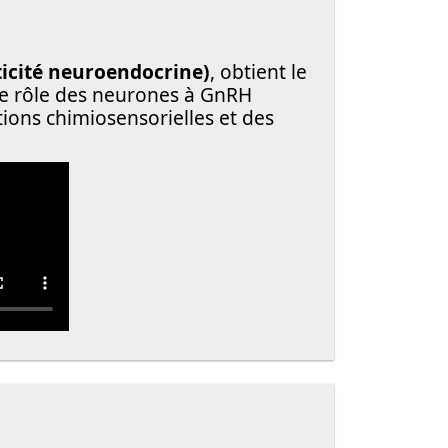
icité neuroendocrine)
, obtient le
 le rôle des neurones à GnRH
tions chimiosensorielles et des