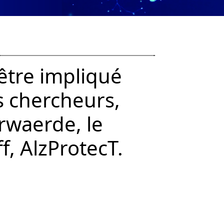
’être impliqué
s chercheurs,
erwaerde, le
f, AlzProtecT.