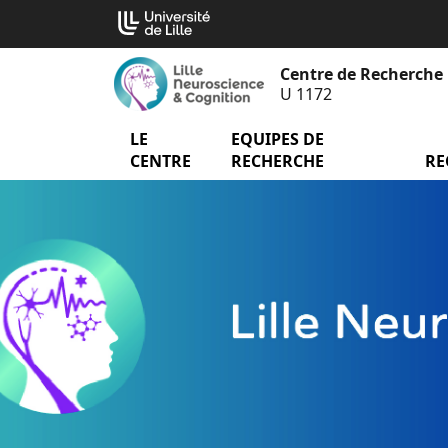
Aller
Cookies management panel
au
contenu
Centre de Recherche 
U 1172
LE
menu Le Centre
EQUIPES DE
menu
CENTRE
RECHERCHE
RE