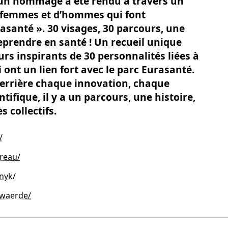
 un hommage a été rendu à travers un
de femmes et d’hommes qui font
rasanté ». 30 visages, 30 parcours, une
eprendre en santé ! Un recueil unique
urs inspirants de 30 personnalités liées à
 ont un lien fort avec le parc Eurasanté.
derrière chaque innovation, chaque
ifique, il y a un parcours, une histoire,
 collectifs.
/
reau/
nyk/
rwaerde/