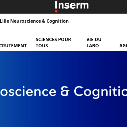
Lille Neuroscience & Cognition
 Equipes de Recherche
SCIENCES POUR
menu Sciences pour
VIE DU
menu
CRUTEMENT
menu Recrutement
TOUS
LABO
AG