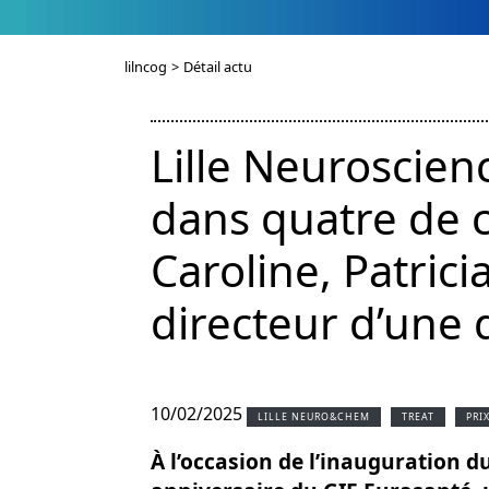
lilncog
>
Détail actu
Lille Neuroscienc
dans quatre de c
Caroline, Patrici
directeur d’une 
10/02/2025
LILLE NEURO&CHEM
TREAT
PRI
À l’occasion de l’inauguration d