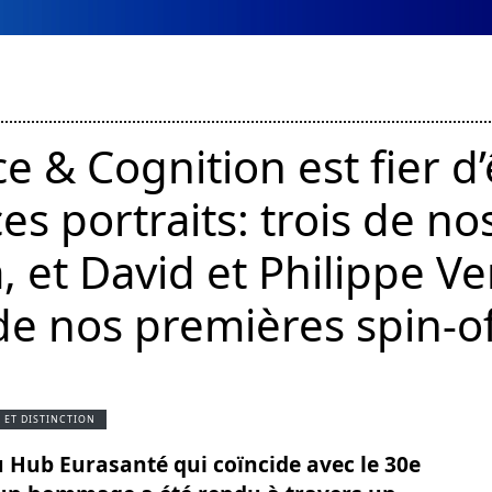
e & Cognition est fier d
es portraits: trois de no
a, et David et Philippe V
de nos premières spin-of
X ET DISTINCTION
u Hub Eurasanté qui coïncide avec le 30e